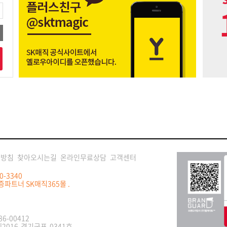
급방침
찾아오시는길
온라인무료상담
고객센터
00-3340
증파트너 SK매직365몰 .
6-00412
2016-경기군포-0341호