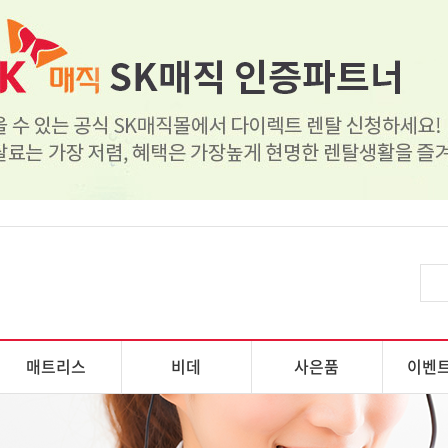
매트리스
비데
사은품
이벤트