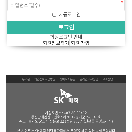
자동로그인
회원로그인 안내
회원정보찾기
회원 가입
이용약관
개인정보취급방침
찾아오시는길
온라인무료상담
고객상담
사업자번호 : 403-86-00412
통신판매업신고번호 : 제2016-경기군포-0341호
주소 : 경기도 군포시 산본로 323번길 7, 5층 (산본동,금성프라자)
본 사이트는 SK매직 렌탈총판점에서 운영을 하고 있는 사이트입니다