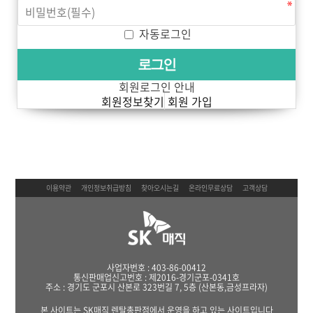
자동로그인
회원로그인 안내
회원정보찾기
회원 가입
이용약관
개인정보취급방침
찾아오시는길
온라인무료상담
고객상담
사업자번호 : 403-86-00412
통신판매업신고번호 : 제2016-경기군포-0341호
주소 : 경기도 군포시 산본로 323번길 7, 5층 (산본동,금성프라자)
본 사이트는 SK매직 렌탈총판점에서 운영을 하고 있는 사이트입니다