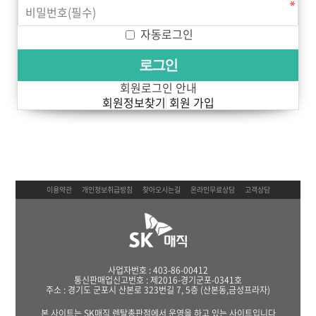
자동로그인
회원로그인 안내
회원정보찾기
회원 가입
이용약관
개인정보취급방침
찾아오시는길
온라인무료상담
고객상담
사업자번호 : 403-86-00412
통신판매업신고번호 : 제2016-경기군포-0341호
주소 : 경기도 군포시 산본로 323번길 7, 5층 (산본동,금성프라자)
본 사이트는 SK매직 렌탈총판점에서 운영을 하고 있는 사이트입니다