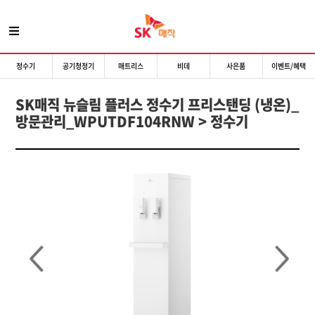
정수기
공기청정기
매트리스
비데
사은품
이벤트/혜택
SK매직 뉴슬림 플러스 정수기 프리스탠딩 (냉온)_
방문관리_WPUTDF104RNW > 정수기