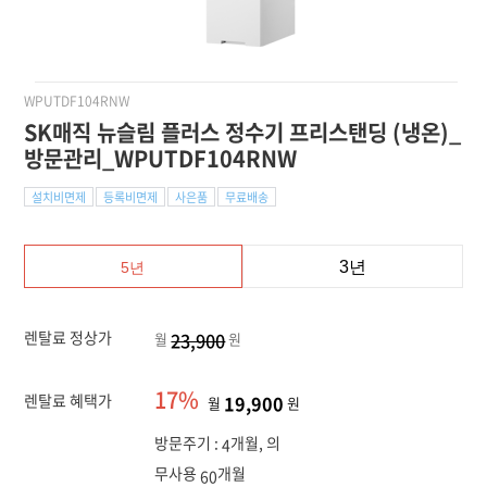
WPUTDF104RNW
SK매직 뉴슬림 플러스 정수기 프리스탠딩 (냉온)_
방문관리_WPUTDF104RNW
설치비면제
등록비면제
사은품
무료배송
3년
5년
렌탈료 정상가
23,900
월
원
17%
렌탈료 혜택가
19,900
월
원
방문주기 :
개월, 의
4
무사용
개월
60