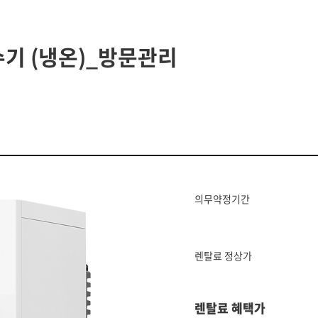
기 (냉온)_방문관리
의무약정기간
렌탈료 정상가
렌탈료 혜택가