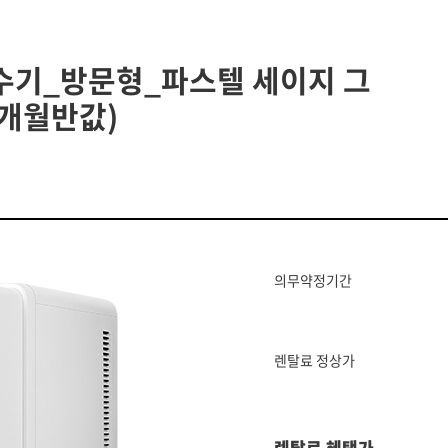
수기_방문형_파스텔 세이지 그
6개월반값)
의무약정기간
렌탈료 정상가
렌탈료 혜택가