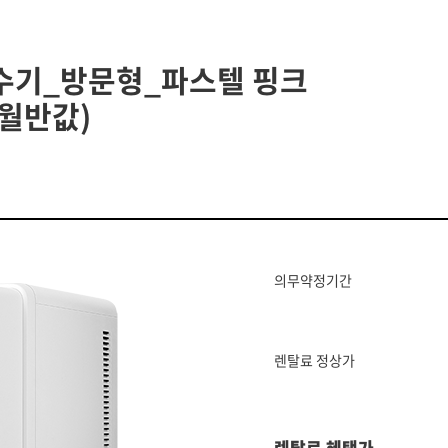
정수기_방문형_파스텔 핑크
개월반값)
의무약정기간
렌탈료 정상가
렌탈료 혜택가