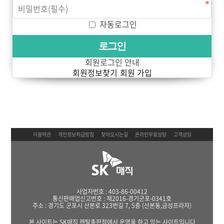
자동로그인
회원로그인 안내
회원정보찾기
회원 가입
이용약관
개인정보취급방침
찾아오시는길
온라인무료상담
고객상담
사업자번호 : 403-86-00412
통신판매업신고번호 : 제2016-경기군포-0341호
주소 : 경기도 군포시 산본로 323번길 7, 5층 (산본동,금성프라자)
본 사이트는 SK매직 렌탈총판점에서 운영을 하고 있는 사이트입니다